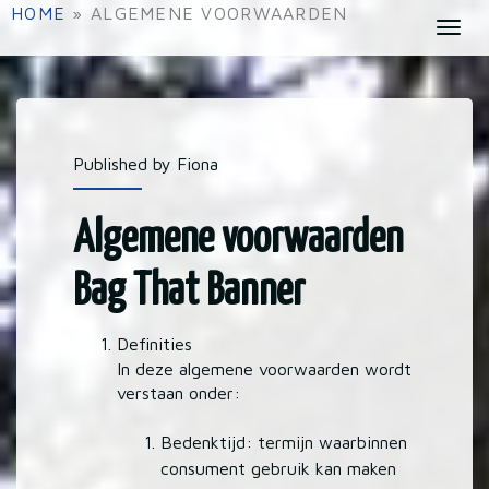
S
HOME
»
ALGEMENE VOORWAARDEN
T
k
o
i
g
p
g
t
l
o
e
Published by Fiona
m
n
a
a
i
Algemene voorwaarden
v
n
i
c
Bag That Banner
g
o
a
n
Definities
t
t
In deze algemene voorwaarden wordt
i
e
verstaan onder:
o
n
n
t
Bedenktijd: termijn waarbinnen
consument gebruik kan maken